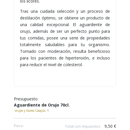
los licores.
También
puede
Tras una cuidada selección y un proceso de
mostrar
destilación óptimo, se obtiene un producto de
toda
la
una calidad excepcional. El aguardiente de
información
.
orujo, además de ser un perfecto punto para
tus comidas, posee una serie de propiedades
totalmente saludables para tu organismo.
Tomado con moderación, resulta beneficioso
para los pacientes de hipertensión, e incluso
para reducir el nivel de colesterol.
Presupuesto
Aguardiente de Orujo 70cl.
orujos y licores Casajús:
1
Peso:
9,50 €
Total con impuestos