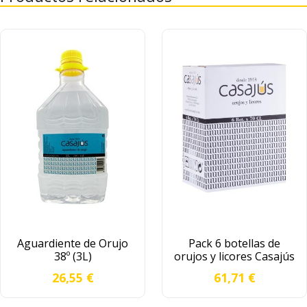
Aguardiente de Orujo
Pack 6 botellas de
38º (3L)
orujos y licores Casajús
G
L
26,55 €
61,71 €
a
o
r
t