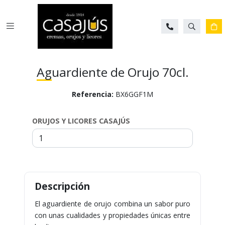
Buscar
Ca
Aguardiente de Orujo 70cl.
Referencia:
BX6GGF1M
Para
saber
ORUJOS Y LICORES CASAJÚS
más
sobre
cada
característica
haga
click
sobre
el
símbolo
El aguardiente de orujo combina un sabor puro
con unas cualidades y propiedades únicas entre
.