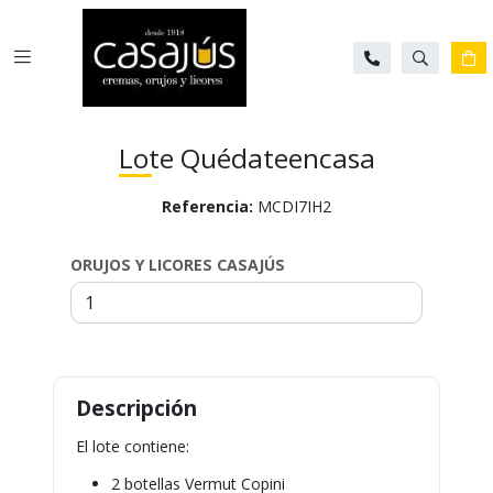
Buscar
Ca
Lote Quédateencasa
Referencia:
MCDI7IH2
Para
saber
ORUJOS Y LICORES CASAJÚS
más
sobre
cada
característica
haga
click
sobre
el
símbolo
El lote contiene:
.
2 botellas Vermut Copini