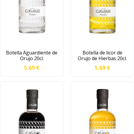
Botella Aguardiente de
Botella de licor de
Orujo 20cl.
Orujo de Hierbas 20cl.
E
U
5,69 €
5,69 €
l
n
a
a
g
c
u
u
a
i
r
d
d
a
i
d
e
a
n
s