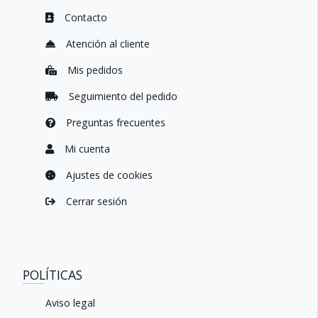
r
Contacto
u
t
Atención al cliente
a
d
Mis pedidos
o
c
Seguimiento del pedido
o
Preguntas frecuentes
m
b
Mi cuenta
.
.
Ajustes de cookies
.
Cerrar sesión
POLÍTICAS
Aviso legal