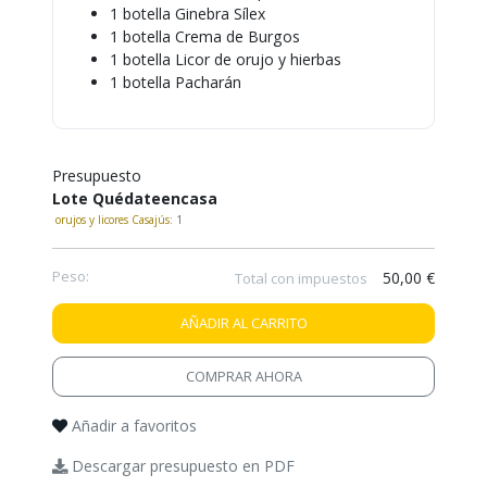
También
1 botella Ginebra Sílex
puede
1 botella Crema de Burgos
mostrar
1 botella Licor de orujo y hierbas
toda
1 botella Pacharán
la
información
.
Presupuesto
Lote Quédateencasa
orujos y licores Casajús:
1
Peso:
50,00 €
Total con impuestos
AÑADIR AL CARRITO
COMPRAR AHORA
Añadir a favoritos
Descargar presupuesto en PDF