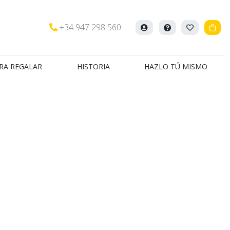
+34 947 298 560
Iniciar
Ayuda
Mis
Carr
sesión
favoritos
RA REGALAR
HISTORIA
HAZLO TÚ MISMO