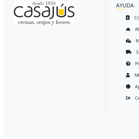
AYUDA
Co
At
M
S
Pr
Mi
Aj
Ce