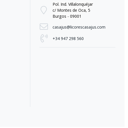
Pol. Ind. Villalonquéjar
c/ Montes de Oca, 5
Burgos - 09001
casajus@licorescasajus.com
+34 947 298 560